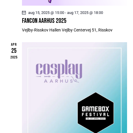
E
I
n
R
S
h
aug 15, 2025 @ 15:00
-
aug 17, 2025 @ 18:00
e
S
N
FANCON AARHUS 2025
d
I
Ø
e
Vejlby-Risskov Hallen
Vejlby Centervej 51, Risskov
N
G
r
G
N
APR
E
I
25
R
N
2025
N
G
A
O
V
G
I
V
G
I
A
S
T
N
I
O
I
N
N