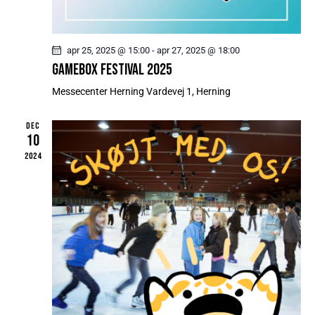
G
E
R
apr 25, 2025 @ 15:00
-
apr 27, 2025 @ 18:00
N
GAMEBOX FESTIVAL 2025
A
V
Messecenter Herning
Vardevej 1, Herning
I
DEC
G
10
A
2024
T
I
O
N