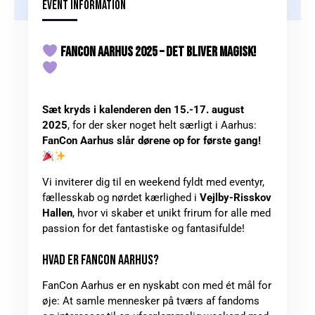
EVENT INFORMATION
FANCON AARHUS 2025 – DET BLIVER MAGISK!
Sæt kryds i kalenderen den 15.-17. august
2025
, for der sker noget helt særligt i Aarhus:
FanCon Aarhus slår dørene op for første gang!
Vi inviterer dig til en weekend fyldt med eventyr,
fællesskab og nørdet kærlighed i
Vejlby-Risskov
Hallen
, hvor vi skaber et unikt frirum for alle med
passion for det fantastiske og fantasifulde!
HVAD ER FANCON AARHUS?
FanCon Aarhus er en nyskabt con med ét mål for
øje: At samle mennesker på tværs af fandoms