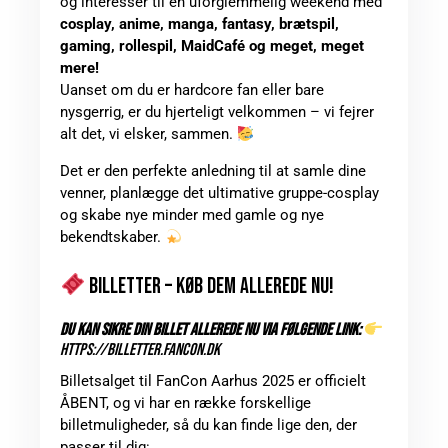
og interesser til en uforglemmelig weekend med
cosplay, anime, manga, fantasy, brætspil,
gaming, rollespil, MaidCafé og meget, meget
mere!
Uanset om du er hardcore fan eller bare
nysgerrig, er du hjerteligt velkommen – vi fejrer
alt det, vi elsker, sammen.
Det er den perfekte anledning til at samle dine
venner, planlægge det ultimative gruppe-cosplay
og skabe nye minder med gamle og nye
bekendtskaber.
BILLETTER – KØB DEM ALLEREDE NU!
DU KAN SIKRE DIN BILLET ALLEREDE NU VIA FØLGENDE LINK:
HTTPS://BILLETTER.FANCON.DK
Billetsalget til FanCon Aarhus 2025 er officielt
ÅBENT, og vi har en række forskellige
billetmuligheder, så du kan finde lige den, der
passer til dig: