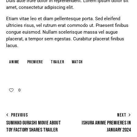
Duis aute irure dolor in reprehenderit. Lorem ipsum dolor sit
amet, consectetur adipiscing elit.
Etiam vitae leo et diam pellentesque porta. Sed eleifend
ultricies risus, vel rutrum erat commodo ut. Praesent finibus
congue euismod. Nullam scelerisque massa vel augue
placerat, a tempor sem egestas. Curabitur placerat finibus
lacus.
Anime
Premiere
Trailer
Watch
0
PREVIOUS
NEXT
SUMIKKO GURASHI MOVIE ABOUT
ISHURA ANIME PREMIERES IN
TOY FACTORY SHARES TRAILER
JANUARY 2024